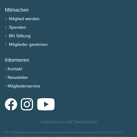
Mitmachen
›
Mitglied werden
›
Spenden
›
BN Stiftung
›
Mitglieder gewinnen
Informieren
›
Kontakt
›
Newsletter
›
Mitgliederservice
Facebook
Instagram
YouTube
›
Impressum und Datenschutz
Der BUND Naturschutz ist laut Bescheid mit der Steuernummer 244/147/80055 vom
21.11.2025 von der Körperschafts- und Gewerbesteuer befreit. Ihre Zuwendung an den