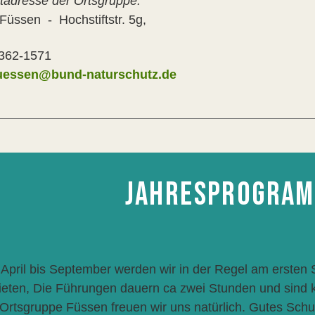
tadresse der Ortsgruppe:
Füssen - Hochstiftstr. 5g,
8362-1571
uessen@bund-naturschutz.de
JAHRESPROGRAM
 April bis September werden wir in der Regel am ersten
ieten, Die Führungen dauern ca zwei Stunden und sind ko
 Ortsgruppe Füssen freuen wir uns natürlich. Gutes Schu