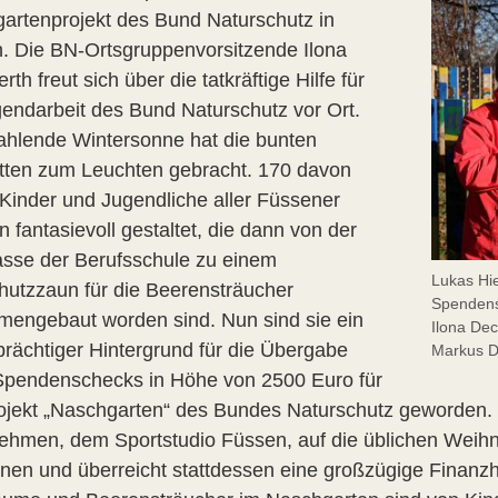
artenprojekt des Bund Naturschutz in
. Die BN-Ortsgruppenvorsitzende Ilona
th freut sich über die tatkräftige Hilfe für
gendarbeit des Bund Naturschutz vor Ort.
rahlende Wintersonne hat die bunten
tten zum Leuchten gebracht. 170 davon
Kinder und Jugendliche aller Füssener
 fantasievoll gestaltet, die dann von der
asse der Berufsschule zu einem
Lukas Hi
hutzzaun für die Beerensträucher
Spendens
engebaut worden sind. Nun sind sie ein
Ilona Dec
prächtiger Hintergrund für die Übergabe
Markus De
Spendenschecks in Höhe von 2500 Euro für
ojekt „Naschgarten“ des Bundes Naturschutz geworden. 
ehmen, dem Sportstudio Füssen, auf die üblichen Weih
nen und überreicht stattdessen eine großzügige Finanzhil