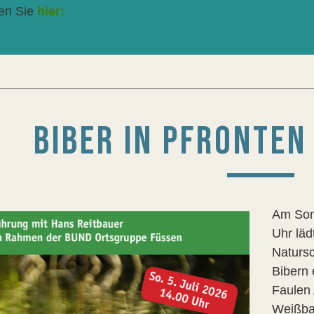
den Sie
hier:
BIBER IN PFRONTE
Am Sonn
Uhr lä
Naturs
Bibern 
Faulen 
Weißba