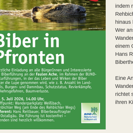
indem 
Rehbich
hinaus 
Wer ans
Wanderu
einem 
Hans Re
Bibert
Eine An
Wanderu
richtet
ihren K