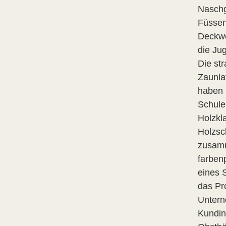
Naschg
Füssen
Deckwer
die Ju
Die st
Zaunla
haben 
Schulen
Holzkl
Holzsc
zusamm
farben
eines 
das Pr
Untern
Kundin