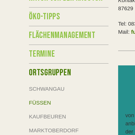
Kontak
87629 
ÖKO-TIPPS
Tel: 0
Mail:
f
FLÄCHENMANAGEMENT
TERMINE
ORTSGRUPPEN
SCHWANGAU
FÜSSEN
von
KAUFBEUREN
anb
MARKTOBERDORF
der