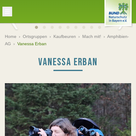
Home
›
Ortsgruppen
›
Kaufbeuren
›
Mach mit!
›
Amphibien-
AG
›
Vanessa Erban
VANESSA ERBAN